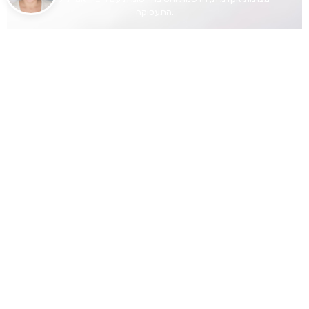
התעסוקה.
מאז הקמתה הכשירה האקדמית למעלה מ־23,000 בוגרים ובוגרות,
המשתלבים בתפקידי מפתח במגזר העסקי, הציבורי והחברתי בישראל
ובעולם.
תוכניות הלימוד באקדמית נבנות מתוך היכרות עמוקה עם צורכי המשק
והתעשייה ומשלבות ידע אקדמי, למידה יישומית ופיתוח מיומנויות
הנדרשות בעולם העבודה המשתנה.
האקדמית – לימודי חוץ מקיימת שיתופי פעולה עם חברות, ארגונים
וגופים מובילים במגוון תחומים, ומרצים ומרצות רבים בה מכהנים
בתפקידי מפתח בתעשייה ובמגזר הציבורי. חיבור זה בין אקדמיה,
מקצוענות ופרקטיקה בא לידי ביטוי בתוכניות הלימוד, בפעילויות במרחבי
הקמפוס, בפרויקטים יישומיים ובנתוני ההשתלבות המרשימים של בוגרי
ובוגרות האקדמית בשוק העבודה.
באקדמית – לימודי חוץ מציעים מגוון הכשרות מקצועיות, קורסים
ותוכניות פיתוח המיועדים לאנשי מקצוע,
מנהלים ומנהלות המבקשים להרחיב ידע, לרכוש מיומנויות חדשות
ולהתקדם בקריירה.
הקמפוס, הוא מהמתקדמים והמטופחים בישראל וכולל מבני לימוד
ומחקר מודרניים, מדשאות רחבות, מרחבי למידה ועבודה משותפים