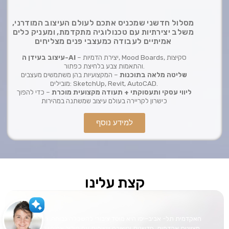
מסלול חדשני שמכניס אתכם לעולם העיצוב המודרני,
משלב יצירתיות עם טכנולוגיה מתקדמת, ומעניק כלים
אמיתיים לעבודה כמעצבי פנים מצליחים
– יצירת הדמיות, Mood Boards, סקיצות
עיצוב בעידן ה-AI
והתאמות צבע בלחיצת כפתור.
שליטה מלאה בתוכנות
– המקצועיות בהן משתמשים מעצבים
מובילים: SketchUp, Revit, AutoCAD.
ליווי עסקי ותעסוקתי + תעודה מקצועית מוכרת
– כדי להפוך
כישרון לקריירה בעולם עיצוב שמשתנה במהירות
למידע נוסף
קצת עלינו
שלום
אני הצ'אטבוט של האתר!
האקדמית תל- אביב–יפו היא מוסד ציבורי להשכלה גבוהה, המשלב
צריך עזרה? התחל שיחה..
מצוינות אקדמית, חדשנות וחשיבה יישומית עם חיבור אמיתי לעולם