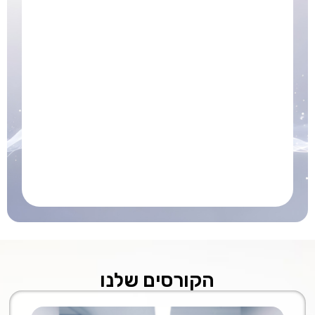
מהמובילים בישראל, על מנת להעניק הכשרה רלוונטית שממוקדת
בתוצאות.
כל תוכנית לימודים מספקת כלים יישומיים, הדרכה מקצועית, מענה
אמיתי לדרישות התעסוקתיות של היום. ומעניקה תעודה יוקרתית של
המכללה האקדמית תל־אביב-יפו
היצע הקורסים מתפרס על תחומי טכנולוגיה וחדשנות, בינה מלאכותית,
רחפנים ורובוטיקה, מקצועות פארא-רפואיים ובריאות, וכן חשבונאות,
כלכלה, ביקורת וניהול.
ייחודיות האקדמית – לימודי החוץ
מגוון קורסים ללימודי תעודה עדכניים שנבנו בשיתוף עם מעסיקים
אלפי בוגרים.ות שהשתלבו בהצלחה במקצועות מובילים
ליווי ותמיכה בהשמה וקשר ישיר עם שוק העבודה
תעודה יוקרתית של המכללה האקדמית – לימודי חוץ
הקורסים שלנו